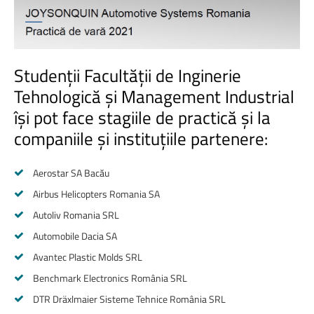
Studenții
Facultății
de
Inginerie
Tehnologică
și
Management
Industrial
își
pot
face
stagiile
de
practică
și
la
companiile
și
instituțiile
partenere:
Aerostar SA Bacău
Airbus Helicopters Romania SA
Autoliv Romania SRL
Automobile Dacia SA
Avantec Plastic Molds SRL
Benchmark Electronics România SRL
DTR Dräxlmaier Sisteme Tehnice România SRL