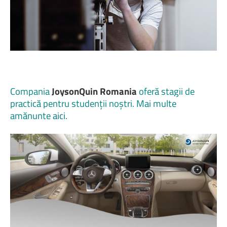
Compania
JoysonQuin Romania
oferă stagii de
practică pentru studenții noștri. Mai multe
amănunte
aici
.