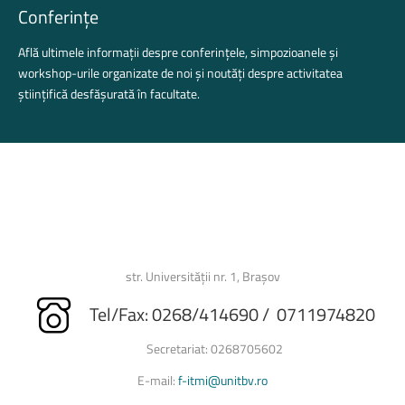
Conferințe
Află ultimele informații despre conferințele, simpozioanele și
workshop-urile organizate de noi și noutăți despre activitatea
științifică desfășurată în facultate.
str. Universității nr. 1, Brașov
Tel/Fax: 0268/414690 / 0711974820
Secretariat: 0268705602
E-mail:
f-itmi@unitbv.ro