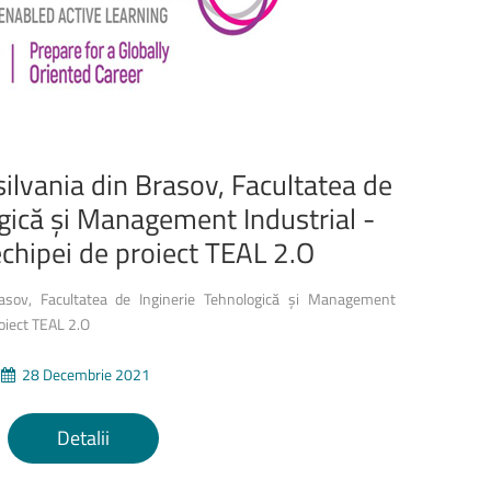
silvania
din
Brasov,
Facultatea
de
gică
și
Management
Industrial
-
echipei
de
proiect
TEAL
2.O
rasov, Facultatea de Inginerie Tehnologică și Management
roiect TEAL 2.O
28 Decembrie 2021
Detalii