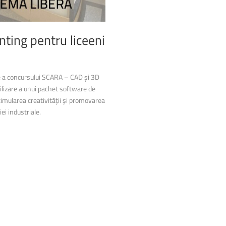
inting
pentru
liceeni
ie a concursului SCARA – CAD și 3D
tilizare a unui pachet software de
timularea creativității și promovarea
iei industriale.