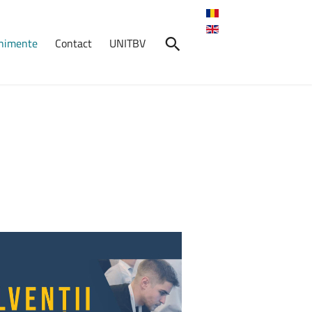
enimente
Contact
UNITBV
nimente
Concursul
Studențesc
Național
Extracurricular
Tehnico–Ştiințific
"Grafică
Inginerească
cu
AutoCAD"
Concursul Studențesc
Național Extracurricular ...
Crosul
Universității
Transilvania
2026
7 mai 2026, ora: 10:30, Start:
Cantina ...