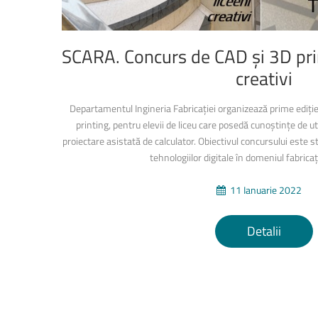
SCARA.
Concurs
de
CAD
și
3D
pr
creativi
Departamentul Ingineria Fabricației organizează prime ediț
printing, pentru elevii de liceu care posedă cunoștințe de u
proiectare asistată de calculator. Obiectivul concursului este s
tehnologiilor digitale în domeniul fabricaț
11 Ianuarie 2022
Detalii