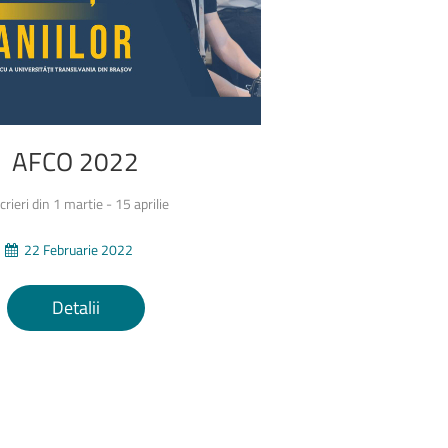
Absolvenți
în
Fața
Companiilor
–
AFCO
2026
14 mai 2026, Aula „Sergiu T.
Chiriacescu” a ...
AFCO
2022
crieri din 1 martie - 15 aprilie
22 Februarie 2022
Detalii