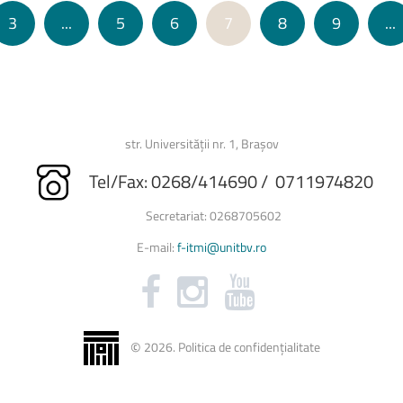
3
...
5
6
7
8
9
...
str. Universității nr. 1, Brașov
Tel/Fax: 0268/414690 / 0711974820
Secretariat: 0268705602
E-mail:
f-itmi@unitbv.ro
©
2026
.
Politica de confidențialitate