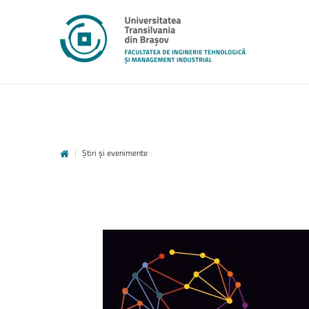
|
Știri și evenimente
unitbv.ro
Accesează pagina dedicată st
www.unitbv.ro. Vei găsi inform
privind mobilitățile, practic
administrative și evenimen
desfășoară în universitate.
www.unitbv.ro