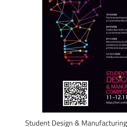
Student
Design
&
Manufacturing