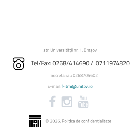
str. Universității nr. 1, Brașov
Tel/Fax: 0268/414690 / 0711974820
Secretariat: 0268705602
E-mail:
f-itmi@unitbv.ro
©
2026
.
Politica de confidențialitate