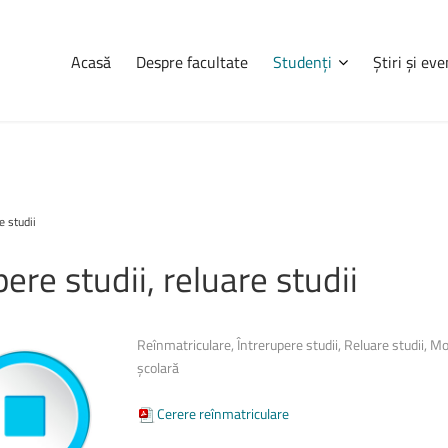
Acasă
Despre facultate
Studenți
Știri și ev
Navigare
Știri
și
eve
e studii
Consultă orarul
Programarea examenelor
pere
studii,
reluare
studii
udenților, pe
Erasmus
ații complete
Practică
a, informații
Reînmatriculare, Întrerupere studii, Reluare studii, Mob
tele care se
Burse
școlară
Cazări
Cerere reînmatriculare
Anunțuri