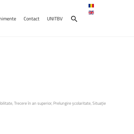
enimente
Contact
UNITBV
nimente
Concursul
Studențesc
Național
Extracurricular
Tehnico–Ştiințific
"Grafică
Inginerească
cu
AutoCAD"
Concursul Studențesc
Național Extracurricular ...
ilitate, Trecere în an superior, Prelungire școlaritate, Situație
Crosul
Universității
Transilvania
2026
7 mai 2026, ora: 10:30, Start:
Cantina ...