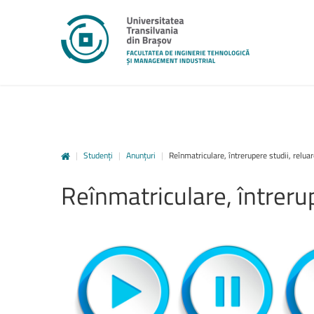
|
Studenți
|
Anunțuri
|
Reînmatriculare, întrerupere studii, reluar
unitbv.ro
Reînmatriculare,
întreru
Accesează pagina dedicată st
www.unitbv.ro. Vei găsi inform
privind mobilitățile, practic
administrative și evenimen
desfășoară în universitate.
www.unitbv.ro