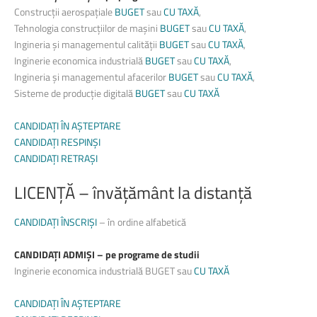
Construcții aerospațiale
BUGET
sau
CU TAXĂ
,
Tehnologia construcțiilor de maşini
BUGET
sau
CU TAXĂ
,
Ingineria şi managementul calității
BUGET
sau
CU TAXĂ
,
Inginerie economica industrială
BUGET
sau
CU TAXĂ
,
Ingineria şi managementul afacerilor
BUGET
sau
CU TAXĂ
,
Sisteme de producție digitală
BUGET
sau
CU TAXĂ
CANDIDAȚI ÎN AȘTEPTARE
CANDIDAȚI RESPINȘI
CANDIDAȚI RETRAȘI
LICENȚĂ
–
învățământ
la
distanță
CANDIDAȚI ÎNSCRIȘI
– în ordine alfabetică
CANDIDAȚI ADMIȘI – pe programe de studii
Inginerie economica industrială BUGET sau
CU TAXĂ
CANDIDAȚI ÎN AȘTEPTARE