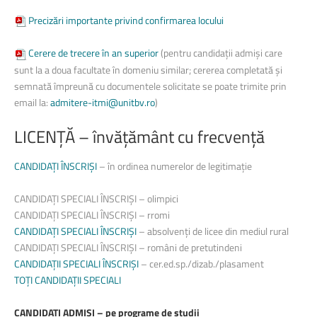
Precizări importante privind confirmarea locului
Cerere de trecere în an superior
(pentru candidații admiși care
sunt la a doua facultate în domeniu similar; cererea completată și
semnată împreună cu documentele solicitate se poate trimite prin
email la:
admitere-itmi@unitbv.ro
)
LICENȚĂ
–
învățământ
cu
frecvență
CANDIDAȚI ÎNSCRIȘI
– în ordinea numerelor de legitimație
CANDIDAȚI SPECIALI ÎNSCRIȘI – olimpici
CANDIDAȚI SPECIALI ÎNSCRIȘI – rromi
CANDIDAȚI SPECIALI ÎNSCRIȘI
– absolvenți de licee din mediul rural
CANDIDA
ȚI SPECIALI ÎNSCRIȘI – români de pretutindeni
CANDIDAȚII SPECIALI ÎNSCRIȘI
–
cer.ed.sp./dizab./plasament
TOȚI CANDIDAȚII SPECIALI
CANDIDAȚI ADMIȘI – pe programe de studii