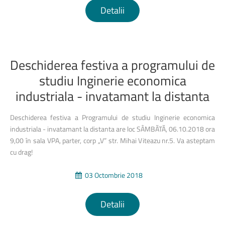
Detalii
Deschiderea
festiva
a
programului
de
studiu
Inginerie
economica
industriala
-
invatamant
la
distanta
Deschiderea festiva a Programului de studiu Inginerie economica
industriala - invatamant la distanta are loc SÂMBĂTĂ, 06.10.2018 ora
9,00 în sala VPA, parter, corp „V” str. Mihai Viteazu nr.5. Va asteptam
cu drag!
03 Octombrie 2018
Detalii